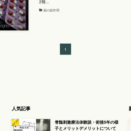
2種...
薬の副作用
1
人気記事
脊髄刺激療法体験談・術後5年の様
子とメリットデメリットについて