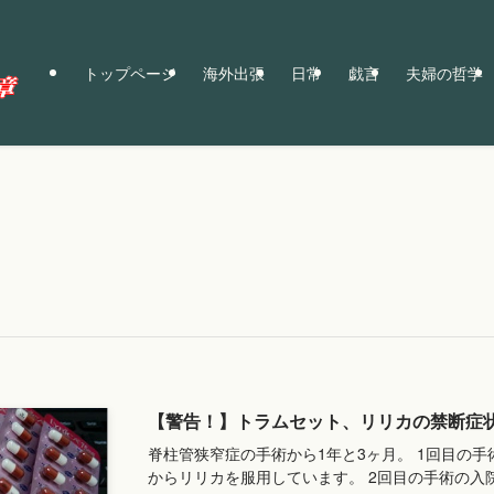
トップページ
海外出張
日常
戯言
夫婦の哲学
【警告！】トラムセット、リリカの禁断症
脊柱管狭窄症の手術から1年と3ヶ月。 1回目の
からリリカを服用しています。 2回目の手術の入