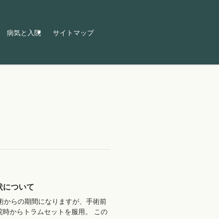
病気と入院
サイトマップ
状について
手術からの期間になりますが、手術前
院時からトラムセットを服用。 この