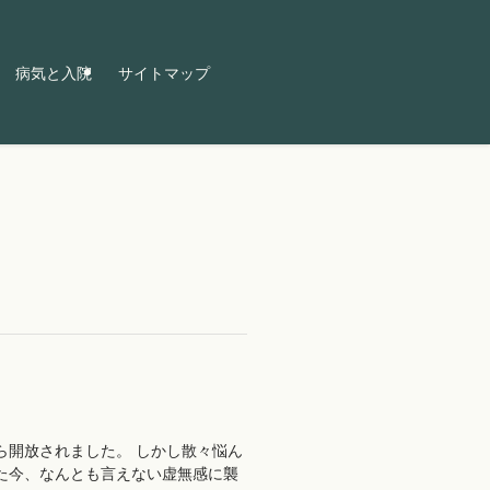
病気と入院
サイトマップ
ら開放されました。 しかし散々悩ん
た今、なんとも言えない虚無感に襲