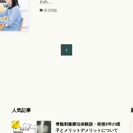
われ...
育児問題
1
人気記事
脊髄刺激療法体験談・術後5年の様
子とメリットデメリットについて