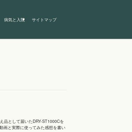
病気と入院
サイトマップ
品として届いたDRY-ST1000Cを
た動画と実際に使ってみた感想を書い