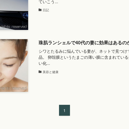
ていこう...
日記
珠肌ランシェルで40代の妻に効果はあるの
シワとたるみに悩んでいる妻が、ネットで見つけ
品。 卵殻膜というたまごの薄い膜に含まれている
い化...
美容と健康
1