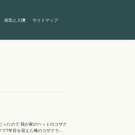
病気と入院
サイトマップ
だったので 我が家のペットのコザク
7年目を迎えた雌のコザクラ...