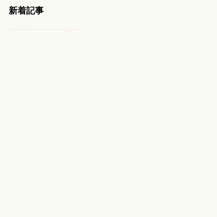
新着記事
上手くやらなくていい趣味が、50
代の心をゆるめてくれる理由
定年後の自分が不安になった瞬間
｜50代から始める人生の整え方
50代で昔好きだったことを再開し
たら、心に余白が戻ってきた