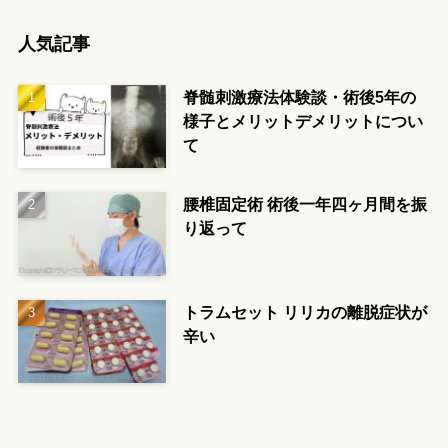
カ
イ
人気記事
ブ
脊髄刺激療法体験談・術後5年の
様子とメリットデメリットについ
て
腰椎固定術 術後一年四ヶ月間を振
り返って
トラムセット リリカの離脱症状が
辛い