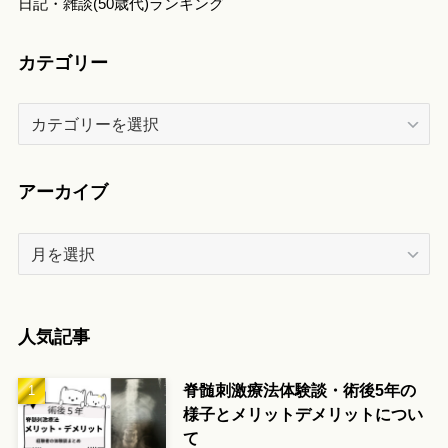
日記・雑談(50歳代)ランキング
カテゴリー
カ
テ
ゴ
リ
アーカイブ
ー
ア
ー
カ
イ
人気記事
ブ
脊髄刺激療法体験談・術後5年の
様子とメリットデメリットについ
て